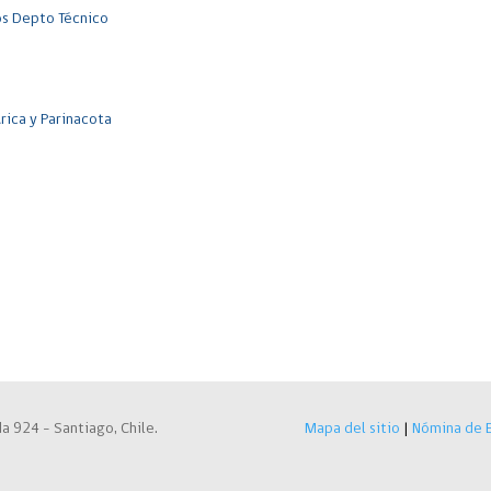
os Depto Técnico
rica y Parinacota
a 924 – Santiago, Chile.
Mapa del sitio
|
Nómina de E