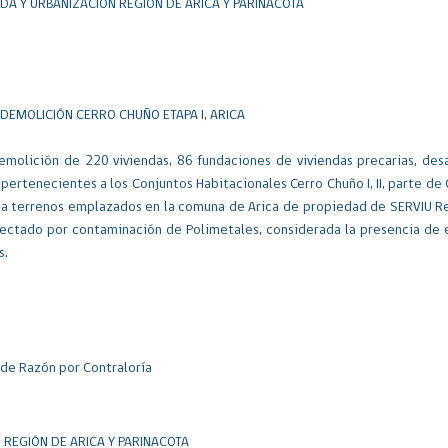
ENDA Y URBANIZACIÓN REGIÓN DE ARICA Y PARINACOTA
EMOLICIÓN CERRO CHUÑO ETAPA I, ARICA
demolición de 220 viviendas, 86 fundaciones de viviendas precarias, des
pertenecientes a los Conjuntos Habitacionales Cerro Chuño I, II, parte de 
nde a terrenos emplazados en la comuna de Arica de propiedad de SERVIU R
fectado por contaminación de Polimetales, considerada la presencia de 
s.
de Razón por Contraloría
 REGIÓN DE ARICA Y PARINACOTA