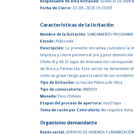
Responsable de esta licitación
: SERVICIO DE VIVI
Fecha de Cierre:
22-06-2026 15:30:00
Características de la licitación
Nombre de la licitación:
SANEAMIENTO PROGRAMA D
Estado:
Publicada
Descripción:
La presente iniciativa considera la 
limpieza y cierre perimetral pre y post demolición 
Chuño III y VII. El lugar de intervención correspo
de Arica y Parinacota. Este sector se determinó a
como un grave riesgo para la salud de sus residente
Tipo de licitación:
Licitación Pública de Obra
Tipo de convocatoria:
ABIERTO
Moneda:
Peso Chileno
Etapas del proceso de apertura:
Una Etapa
Toma de razón por Contraloría:
No requiere Toma 
Organismo demandante
Razón social:
SERVICIO DE VIVIENDA Y URBANIZACIÓN