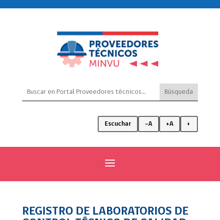
Escuchar
-A
+A
◐
REGISTRO DE LABORATORIOS DE