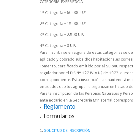
CATEGORÍA EXPERIENCIA
1° Categoría = 60.000 U.F.
2° Categoría = 15.000 U.F.
3° Categoría = 2.500 U.F.
4° Categoria = 0 U.F.
Para inscribirse en alguna de estas categorías se d
aplicado y cobrado subsidios habitacionales corres
Fomento, certificado emitido por el SERVIU respecti
regulador por el D.S.N° 127 (V. y U.) de 1977, queda
correspondiente. Esta inscripción se mantendrá mien
entidades que los agrupan u organizan un listado de
Para la inscripción de las Personas Naturales y Per
ante notario en la Secretaría Ministerial correspon
Reglamento
Formularios
SOLICITUD DE INSCRIPCIÓN