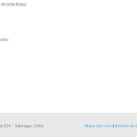
N REGIÓN ÑUBLE
Ñuble
a 924 – Santiago, Chile.
Mapa del sitio
|
Nómina de E