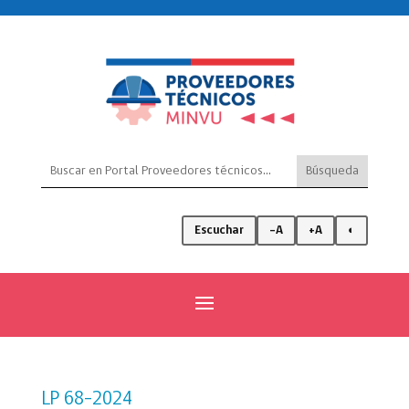
Escuchar
-A
+A
◐
LP 68-2024