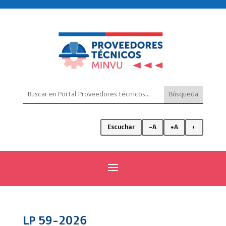
Escuchar
-A
+A
◐
LP 59-2026