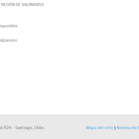
N REGIÓN DE VALPARAÍSO
isponible
alparaíso
a 924 – Santiago, Chile.
Mapa del sitio
|
Nómina de E