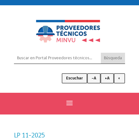
Escuchar
-A
+A
◐
LP 11-2025