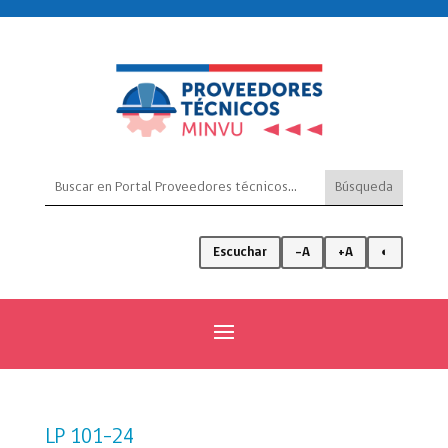
Escuchar
-A
+A
◐
LP 101-24