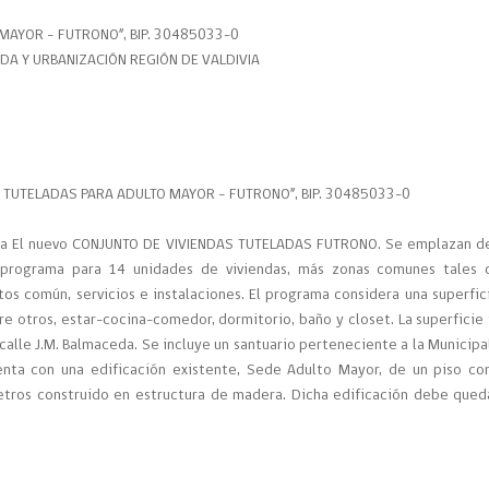
MAYOR – FUTRONO”, BIP. 30485033-0
NDA Y URBANIZACIÓN REGIÓN DE VALDIVIA
TUTELADAS PARA ADULTO MAYOR – FUTRONO”, BIP. 30485033-0
ra El nuevo CONJUNTO DE VIVIENDAS TUTELADAS FUTRONO. Se emplazan d
programa para 14 unidades de viviendas, más zonas comunes tales
tos común, servicios e instalaciones. El programa considera una superfic
re otros, estar-cocina-comedor, dormitorio, baño y closet. La superficie 
calle J.M. Balmaceda. Se incluye un santuario perteneciente a la Municipa
nta con una edificación existente, Sede Adulto Mayor, de un piso co
etros construido en estructura de madera. Dicha edificación debe qued