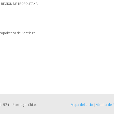
N REGIÓN METROPOLITANA
ropolitana de Santiago
a 924 – Santiago, Chile.
Mapa del sitio
|
Nómina de E